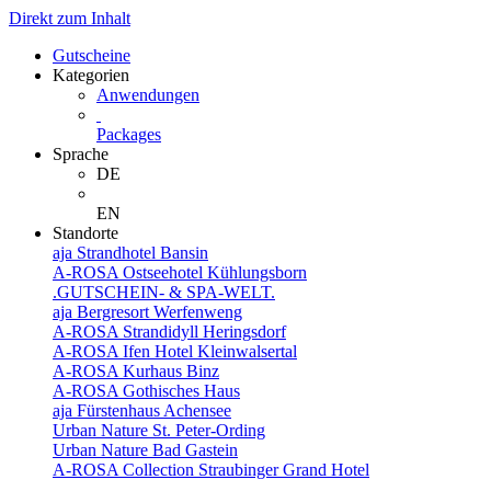
Direkt zum Inhalt
Gutscheine
Kategorien
Anwendungen
Packages
Sprache
DE
EN
Standorte
aja Strandhotel Bansin
A-ROSA Ostseehotel Kühlungsborn
.GUTSCHEIN- & SPA-WELT.
aja Bergresort Werfenweng
A-ROSA Strandidyll Heringsdorf
A-ROSA Ifen Hotel Kleinwalsertal
A-ROSA Kurhaus Binz
A-ROSA Gothisches Haus
aja Fürstenhaus Achensee
Urban Nature St. Peter-Ording
Urban Nature Bad Gastein
A-ROSA Collection Straubinger Grand Hotel