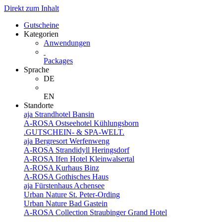
Direkt zum Inhalt
Gutscheine
Kategorien
Anwendungen
Packages
Sprache
DE
EN
Standorte
aja Strandhotel Bansin
A-ROSA Ostseehotel Kühlungsborn
.GUTSCHEIN- & SPA-WELT.
aja Bergresort Werfenweng
A-ROSA Strandidyll Heringsdorf
A-ROSA Ifen Hotel Kleinwalsertal
A-ROSA Kurhaus Binz
A-ROSA Gothisches Haus
aja Fürstenhaus Achensee
Urban Nature St. Peter-Ording
Urban Nature Bad Gastein
A-ROSA Collection Straubinger Grand Hotel