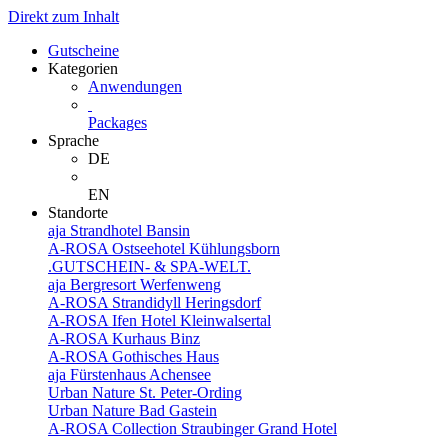
Direkt zum Inhalt
Gutscheine
Kategorien
Anwendungen
Packages
Sprache
DE
EN
Standorte
aja Strandhotel Bansin
A-ROSA Ostseehotel Kühlungsborn
.GUTSCHEIN- & SPA-WELT.
aja Bergresort Werfenweng
A-ROSA Strandidyll Heringsdorf
A-ROSA Ifen Hotel Kleinwalsertal
A-ROSA Kurhaus Binz
A-ROSA Gothisches Haus
aja Fürstenhaus Achensee
Urban Nature St. Peter-Ording
Urban Nature Bad Gastein
A-ROSA Collection Straubinger Grand Hotel