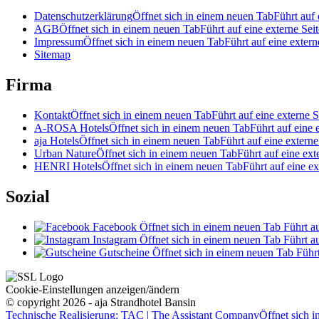
Datenschutzerklärung
Öffnet sich in einem neuen Tab
Führt auf 
AGB
Öffnet sich in einem neuen Tab
Führt auf eine externe Seit
Impressum
Öffnet sich in einem neuen Tab
Führt auf eine extern
Sitemap
Firma
Kontakt
Öffnet sich in einem neuen Tab
Führt auf eine externe S
A-ROSA Hotels
Öffnet sich in einem neuen Tab
Führt auf eine 
aja Hotels
Öffnet sich in einem neuen Tab
Führt auf eine externe
Urban Nature
Öffnet sich in einem neuen Tab
Führt auf eine ext
HENRI Hotels
Öffnet sich in einem neuen Tab
Führt auf eine ex
Sozial
Facebook
Öffnet sich in einem neuen Tab
Führt au
Instagram
Öffnet sich in einem neuen Tab
Führt au
Gutscheine
Öffnet sich in einem neuen Tab
Führt
Cookie-Einstellungen anzeigen/ändern
© copyright 2026 - aja Strandhotel Bansin
Technische Realisierung: TAC | The Assistant Company
Öffnet sich 